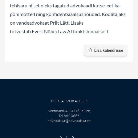
tehisaru nii, et oleks tagatud advokaadi kutse-eetika
põhimõtted ning konfidentsiaalsusnõuded. Koolitajaks
on vandeadvokaat Priit Lätt. Lisaks
tutvustab Evert Nõlv xLaw AI funktsionaalsust.
EESTI ADVOKATUUR
Kentmanni 4, 10116 Tallinn,
Tel 662 0665
advokatuur@advokatuur.ee