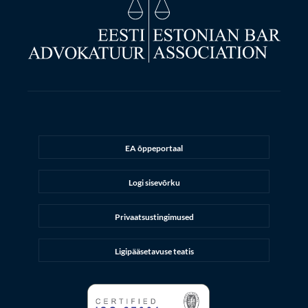
EA õppeportaal
Logi sisevõrku
Privaatsustingimused
Ligipääsetavuse teatis