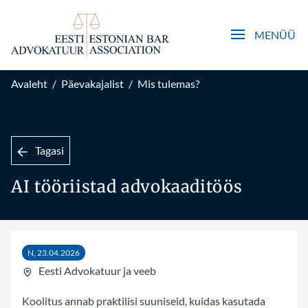
Open main men
MENÜÜ
Avaleht
/
Päevakajalist
/
Mis tulemas?
Tagasi
AI tööriistad advokaaditöös
N, 23.04.2026
Eesti Advokatuur ja veeb
Koolitus annab praktilisi suuniseid, kuidas kasutada