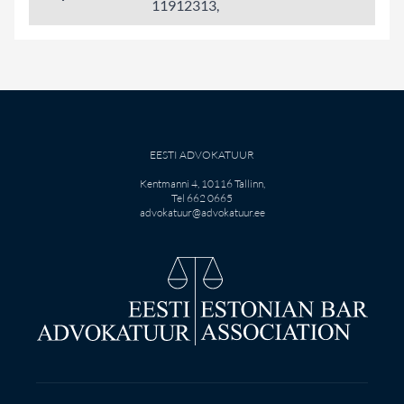
11912313,
EESTI ADVOKATUUR
Kentmanni 4, 10116 Tallinn,
Tel 662 0665
advokatuur@advokatuur.ee