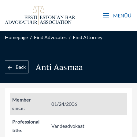
Open main men
MENÜÜ
Homepage
/
Find Advocates
/
Find Attorney
Anti Aasmaa
Back
Member
01/24/2006
since:
Professional
Vandeadvokaat
title: