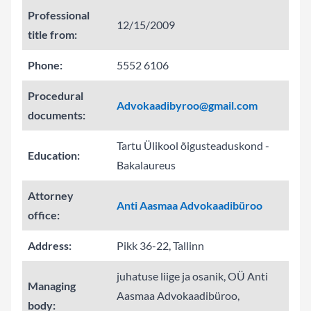
Professional
12/15/2009
title from:
Phone:
5552 6106
Procedural
Advokaadibyroo@gmail.com
documents:
Tartu Ülikool õigusteaduskond -
Education:
Bakalaureus
Attorney
Anti Aasmaa Advokaadibüroo
office:
Address:
Pikk 36-22, Tallinn
juhatuse liige ja osanik, OÜ Anti
Managing
Aasmaa Advokaadibüroo,
body: